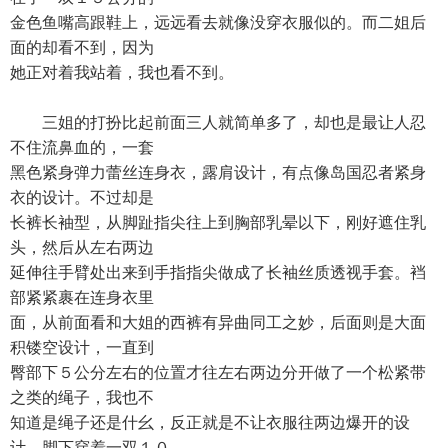
金色鱼嘴高跟鞋上，远远看去就像没穿衣服似的。而二姐后
面的却看不到，因为
她正对着我站着，我也看不到。
三姐的打扮比起前面三人就简单多了，却也是最让人忍
不住流鼻血的，一套
黑色紧身弹力蕾丝连身衣，露肩设计，有点像岛国忍者紧身
衣的设计。不过却是
长裤长袖型，从脚趾指尖往上到胸部乳晕以下，刚好遮住乳
头，然后从左右两边
延伸往手臂处出来到手指指尖做成了长袖丝质透视手套。裆
部紧紧裹在连身衣里
面，从前面看和大姐的西裤有异曲同工之妙，后面则是大面
积镂空设计，一直到
臀部下５公分左右的位置才往左右两边分开做了一个松紧带
之类的绳子，我也不
知道是绳子还是什幺，反正就是不让衣服往两边爆开的设
计。脚下穿着一双１０