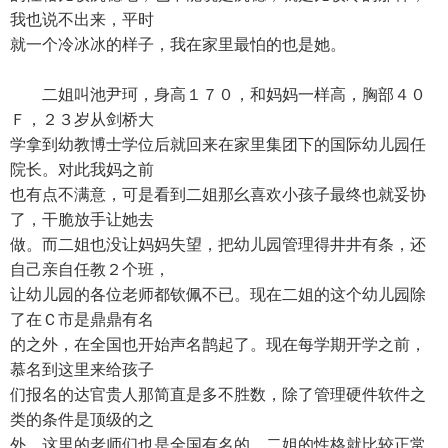
我也说不出来，平时
就一个冷冰冰的样子，我在家里最怕的也是她。
二姐叫池尹珂，身高１７０，和妈妈一样高，胸部４０
Ｆ，２３岁从剑桥大
学拿到幼教博士学位后就回来在家里集团下的国际幼儿园任
院长。对此我妈之前
也有点不满意，可是看到二姐那幺喜欢小孩子最终也就妥协
了，干脆放手让她去
做。而二姐也没让妈妈失望，把幼儿园管理得井井有条，还
自己亲自任教２个班，
让幼儿园的各位老师都钦佩不已。现在二姐的这个幼儿园除
了在Ｃ市是鼎鼎有名
的之外，在全国也开始声名鹊起了。现在每学期开学之前，
慕名到这里来给孩子
们报名的达官贵人那简直是多不胜数，除了管理硬件软件之
类的条件是顶级的之
外，这里的老师们也是全国有名的。二姐的性格就比较正常