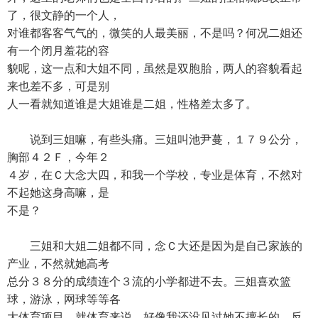
了，很文静的一个人，
对谁都客客气气的，微笑的人最美丽，不是吗？何况二姐还
有一个闭月羞花的容
貌呢，这一点和大姐不同，虽然是双胞胎，两人的容貌看起
来也差不多，可是别
人一看就知道谁是大姐谁是二姐，性格差太多了。
说到三姐嘛，有些头痛。三姐叫池尹蔓，１７９公分，
胸部４２Ｆ，今年２
４岁，在Ｃ大念大四，和我一个学校，专业是体育，不然对
不起她这身高嘛，是
不是？
三姐和大姐二姐都不同，念Ｃ大还是因为是自己家族的
产业，不然就她高考
总分３８分的成绩连个３流的小学都进不去。三姐喜欢篮
球，游泳，网球等等各
大体育项目，就体育来说，好像我还没见过她不擅长的，反