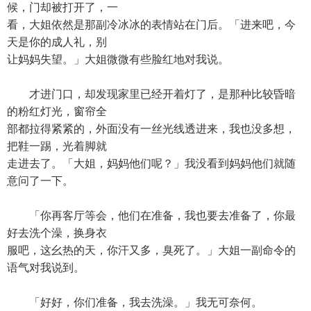
候，门却被打开了，一
看，大姐依然是那副冷冰冰的表情站在门后。「进来吧，今
天是你的成人礼，别
让妈妈失望。」大姐微微有些脸红地对我说。
才进门口，却发现家里已经开着灯了，是那种比较昏暗
的粉红灯光，窗帘全
部都拉得紧紧的，外面没有一丝光线透进来，我也没多想，
把鞋一踢，光着脚就
走进去了。「大姐，妈妈他们呢？」我没看到妈妈他们就随
意问了一下。
「你再客厅等会，他们在准备，我也要去准备了，你最
好去洗个澡，换身衣
服吧，这幺热的天，你汗又多，臭死了。」大姐一副命令的
语气对我说到。
「好好，你们准备，我去洗澡。」我无可奈何。