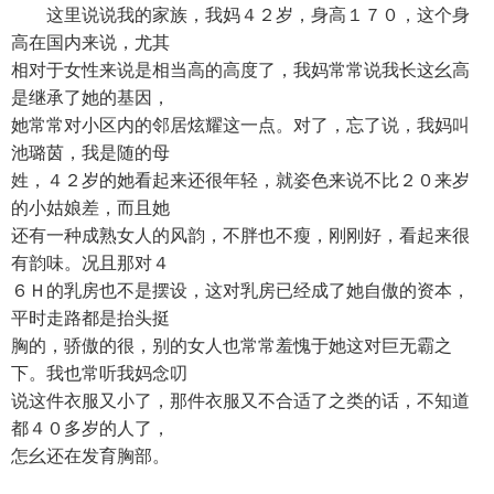
这里说说我的家族，我妈４２岁，身高１７０，这个身
高在国内来说，尤其
相对于女性来说是相当高的高度了，我妈常常说我长这幺高
是继承了她的基因，
她常常对小区内的邻居炫耀这一点。对了，忘了说，我妈叫
池璐茵，我是随的母
姓，４２岁的她看起来还很年轻，就姿色来说不比２０来岁
的小姑娘差，而且她
还有一种成熟女人的风韵，不胖也不瘦，刚刚好，看起来很
有韵味。况且那对４
６Ｈ的乳房也不是摆设，这对乳房已经成了她自傲的资本，
平时走路都是抬头挺
胸的，骄傲的很，别的女人也常常羞愧于她这对巨无霸之
下。我也常听我妈念叨
说这件衣服又小了，那件衣服又不合适了之类的话，不知道
都４０多岁的人了，
怎幺还在发育胸部。