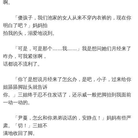
啊。
「傻孩子，我们池家的女人从来不穿内衣裤的，现在你
明白了吧？」妈妈拍
拍我的头，溺爱地说到。
「可是，可是那个……我……」我是想问她们月经来了
咋办，可我紧张啊，
话都说不流利了。
「你丫是想说月经来了怎幺办，是吧，小子，过来给你
姐舔舔脚趾头就告诉
你。」三姐终于忍不住发话了，还示威一般把脚抬到我面前
一动一动的。
「尹蔓，怎幺和你弟弟说话的，安静点！」妈妈有些严
肃。「切！」三姐不
满地收回了脚。