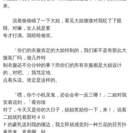
来。
说着偷偷瞄了一下大姐，看见大姐微微对我眨了下眼
睛。对嘛，女人就是要
夸才行滴。我暗暗偷笑。
「你们的衣服肯定的大姐特制的，我们家不是有那幺大
服装厂吗，做几件特
制衣服还不分分钟的事？而你们的所有衣服都是大姐设计
的，对吧。」我笃定地
点着头说。肯定是这样的。
「嘿，你个小机灵鬼，还会会举一反三哪！」二姐对我
笑着说到，「看你猜
对了，今天又是你的大日子，姐姐奖励你一下，来！」说着
二姐就托着那对４０
Ｆ的豪乳送到我的嘴边，我立即就感觉到一种兰花的芬芳扑
鼻而来，真香啊，轻