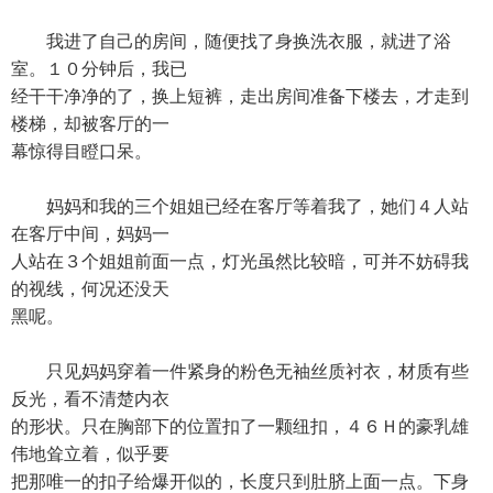
我进了自己的房间，随便找了身换洗衣服，就进了浴
室。１０分钟后，我已
经干干净净的了，换上短裤，走出房间准备下楼去，才走到
楼梯，却被客厅的一
幕惊得目瞪口呆。
妈妈和我的三个姐姐已经在客厅等着我了，她们４人站
在客厅中间，妈妈一
人站在３个姐姐前面一点，灯光虽然比较暗，可并不妨碍我
的视线，何况还没天
黑呢。
只见妈妈穿着一件紧身的粉色无袖丝质衬衣，材质有些
反光，看不清楚内衣
的形状。只在胸部下的位置扣了一颗纽扣，４６Ｈ的豪乳雄
伟地耸立着，似乎要
把那唯一的扣子给爆开似的，长度只到肚脐上面一点。下身