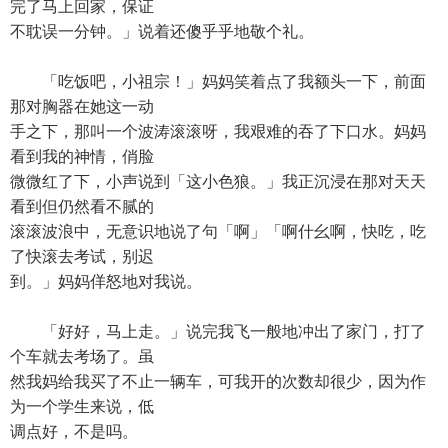
完了马上回家，保证
不耽误一分钟。」说着还傻乎乎地敬个礼。
「吃饭吧，小祖宗！」妈妈笑着点了我额头一下，前面
那对胸器在她这一动
手之下，那叫一个波涛滚滚呀，我艰难的吞了下口水。妈妈
看到我的神情，俏脸
微微红了下，小声说到「这小色狼。」我正沉浸在那对天天
看到但仍然看不腻的
滚滚波浪中，无意识地说了句「啊」「啊什幺啊，快吃，吃
了快滚去考试，别迟
到。」妈妈佯怒地对我说。
「好好，马上走。」说完我飞一般地冲出了家门，打了
个车就去考场了。虽
然我妈给我买了不止一辆车，可我开的次数却很少，因为作
为一个学生来说，低
调点好，不是吗。