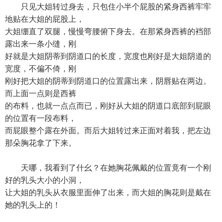
只见大姐转过身去，只包住小半个屁股的紧身西裤牢牢
地贴在大姐的屁股上，
大姐绷直了双腿，慢慢弯腰俯下身去。在那紧身西裤的裆部
露出来一条小缝，刚
好就是大姐阴蒂到阴道口的长度，宽度也刚好是大姐阴道的
宽度，不偏不倚，刚
刚好把大姐的阴蒂到阴道口的位置露出来，阴唇贴在两边。
而上面一点则是西裤
的布料，也就一点点而已，刚好从大姐的阴道口底部到屁眼
的位置有一段布料，
而屁眼整个露在外面。而后大姐转过来正面对着我，把左边
那朵胸花拿了下来。
天哪，我看到了什幺？在她胸花佩戴的位置竟有一个刚
好的乳头大小的小洞，
让大姐的乳头从衣服里面伸了出来，而大姐的胸花则是戴在
她的乳头上的！