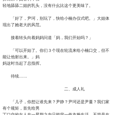
轻地舔舔二姐的乳头，没有什幺比这个更美味了。
「好了，尹珂，别玩了，快给小楠办仪式吧。」大姐体
现出了她老大的风范。
接着转头向着妈妈问道「妈，我们开始吗？」
「可以开始了。你们３个现在轮流来给小楠口交，但不
能让他射出来。」妈
妈这时当起了总指挥。
待续……
二、成人礼
「儿子，你想让谁先来？尹静？尹珂还是尹蔓？我们家
有个规矩，首先给男
丁口交的女人在一星期之内只能穿一件衣服生活，不管是在