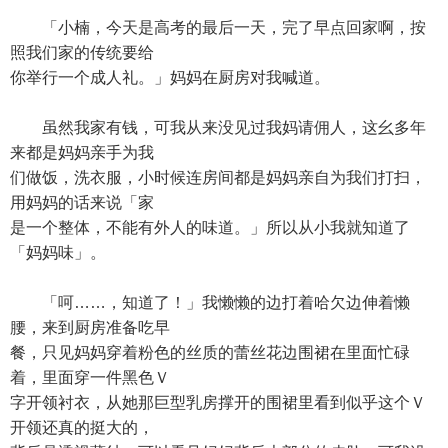
「小楠，今天是高考的最后一天，完了早点回家啊，按
照我们家的传统要给
你举行一个成人礼。」妈妈在厨房对我喊道。
虽然我家有钱，可我从来没见过我妈请佣人，这幺多年
来都是妈妈亲手为我
们做饭，洗衣服，小时候连房间都是妈妈亲自为我们打扫，
用妈妈的话来说「家
是一个整体，不能有外人的味道。」所以从小我就知道了
「妈妈味」。
「呵……，知道了！」我懒懒的边打着哈欠边伸着懒
腰，来到厨房准备吃早
餐，只见妈妈穿着粉色的丝质的蕾丝花边围裙在里面忙碌
着，里面穿一件黑色Ｖ
字开领衬衣，从她那巨型乳房撑开的围裙里看到似乎这个Ｖ
开领还真的挺大的，