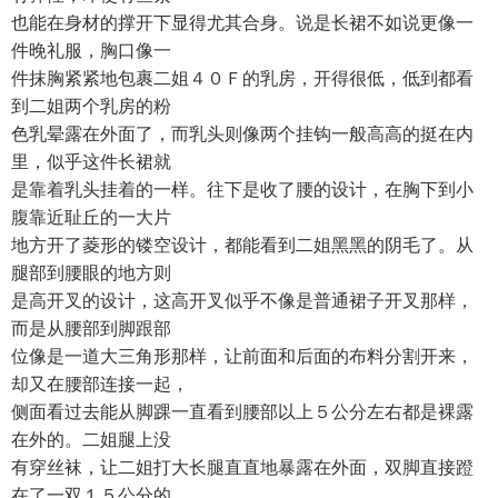
也能在身材的撑开下显得尤其合身。说是长裙不如说更像一
件晚礼服，胸口像一
件抹胸紧紧地包裹二姐４０Ｆ的乳房，开得很低，低到都看
到二姐两个乳房的粉
色乳晕露在外面了，而乳头则像两个挂钩一般高高的挺在内
里，似乎这件长裙就
是靠着乳头挂着的一样。往下是收了腰的设计，在胸下到小
腹靠近耻丘的一大片
地方开了菱形的镂空设计，都能看到二姐黑黑的阴毛了。从
腿部到腰眼的地方则
是高开叉的设计，这高开叉似乎不像是普通裙子开叉那样，
而是从腰部到脚跟部
位像是一道大三角形那样，让前面和后面的布料分割开来，
却又在腰部连接一起，
侧面看过去能从脚踝一直看到腰部以上５公分左右都是裸露
在外的。二姐腿上没
有穿丝袜，让二姐打大长腿直直地暴露在外面，双脚直接蹬
在了一双１５公分的