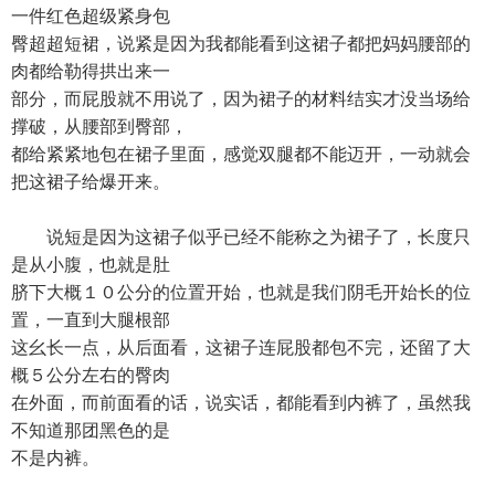
一件红色超级紧身包
臀超超短裙，说紧是因为我都能看到这裙子都把妈妈腰部的
肉都给勒得拱出来一
部分，而屁股就不用说了，因为裙子的材料结实才没当场给
撑破，从腰部到臀部，
都给紧紧地包在裙子里面，感觉双腿都不能迈开，一动就会
把这裙子给爆开来。
说短是因为这裙子似乎已经不能称之为裙子了，长度只
是从小腹，也就是肚
脐下大概１０公分的位置开始，也就是我们阴毛开始长的位
置，一直到大腿根部
这幺长一点，从后面看，这裙子连屁股都包不完，还留了大
概５公分左右的臀肉
在外面，而前面看的话，说实话，都能看到内裤了，虽然我
不知道那团黑色的是
不是内裤。