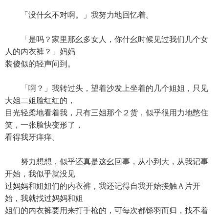
「没什幺不对啊。」我努力地回忆着。
「是吗？家里那幺多女人，你什幺时候见过我们几个女
人的内衣裤？」妈妈
装傻似的轻声问到。
「啊？」我转过头，望着沙发上坐着的几个姐姐，只见
大姐二姐脸红红的，
目光轻柔地看着我，只有三姐那个２货，似乎很用力地憋住
笑，一张脸快变形了，
看得我牙痒痒。
努力想想，似乎还真是这幺回事，从小到大，从我记事
开始，我似乎就没见
过妈妈和姐姐们的内衣裤，我还记得自我开始接触Ａ片开
始，我就找过妈妈和姐
姐们的内衣裤要用来打手枪的，可每次都铩羽而归，找不着