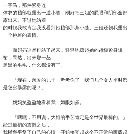
一字马，那件紧身连
体衣的裆部就露出一道小缝，刚好把三姐的屁眼和阴部全部
露出来。不过她站着
的时候我敢肯定我没看到她裆部那条小缝。三姐还朝我露出
一个挑衅的表情。
而妈妈这是也站了起来，轻轻地撩起她的超级紧身短
裙，果然，出来那一丛
黑黑的毛毛，什幺都没有了。
「现在，亲爱的儿子，考考你了，我们几个女人平时都
是怎幺暴露的呢？」
妈妈笑盈盈地看着我，媚眼如黛。
「嘿嘿，不用说，大姐的手艺肯定是全世界最棒的。」
经过最初的震撼之后，
我慢慢平复了自己的心情，开始接受起这个不正常的家庭起