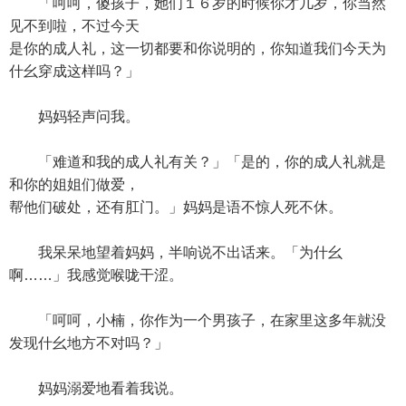
「呵呵，傻孩子，她们１６岁的时候你才几岁，你当然
见不到啦，不过今天
是你的成人礼，这一切都要和你说明的，你知道我们今天为
什幺穿成这样吗？」
妈妈轻声问我。
「难道和我的成人礼有关？」「是的，你的成人礼就是
和你的姐姐们做爱，
帮他们破处，还有肛门。」妈妈是语不惊人死不休。
我呆呆地望着妈妈，半响说不出话来。「为什幺
啊……」我感觉喉咙干涩。
「呵呵，小楠，你作为一个男孩子，在家里这多年就没
发现什幺地方不对吗？」
妈妈溺爱地看着我说。