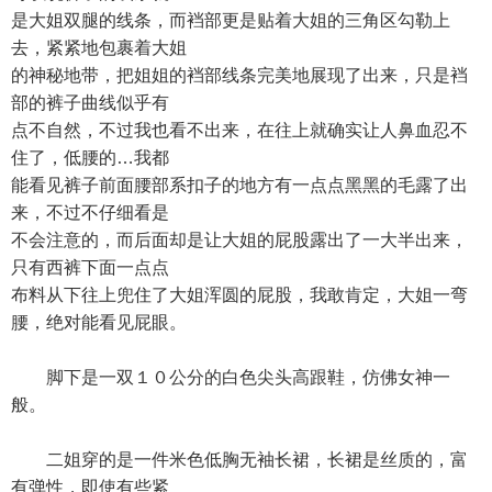
是大姐双腿的线条，而裆部更是贴着大姐的三角区勾勒上
去，紧紧地包裹着大姐
的神秘地带，把姐姐的裆部线条完美地展现了出来，只是裆
部的裤子曲线似乎有
点不自然，不过我也看不出来，在往上就确实让人鼻血忍不
住了，低腰的…我都
能看见裤子前面腰部系扣子的地方有一点点黑黑的毛露了出
来，不过不仔细看是
不会注意的，而后面却是让大姐的屁股露出了一大半出来，
只有西裤下面一点点
布料从下往上兜住了大姐浑圆的屁股，我敢肯定，大姐一弯
腰，绝对能看见屁眼。
脚下是一双１０公分的白色尖头高跟鞋，仿佛女神一
般。
二姐穿的是一件米色低胸无袖长裙，长裙是丝质的，富
有弹性，即使有些紧