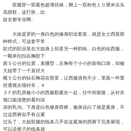
双腿穿一双紫色超薄丝袜，脚上一双粉色１０厘米尖头
高跟鞋，这打扮，比
妓女都专业啊。
大姐是穿的一身白色的修身职业套装，就是女士西装那
种样式，可这套平常
款式的职业装在大姐身上却是另一种韵味。白色的短西服，
一颗单扣扣在胸部下
面５公分的位置，束腰型，左胸有个小小的装饰口袋，却被
大姐带了一个直径大
概５公分的钻石胸花在那里，让西服填色不少，里面一件蕾
丝透视尖领衬衣，４
３Ｆ的乳房被小小的西服勒紧在一起，往中间靠拢，从衬衣
领口能清楚的看到深
深的乳沟。下身是白色修身西裤，修身说白了就是紧身，不
过这西裤似乎有点紧
过头了，大姐双腿的线条几乎在这紧身的西裤下完美展现，
可以说裤子的线条就