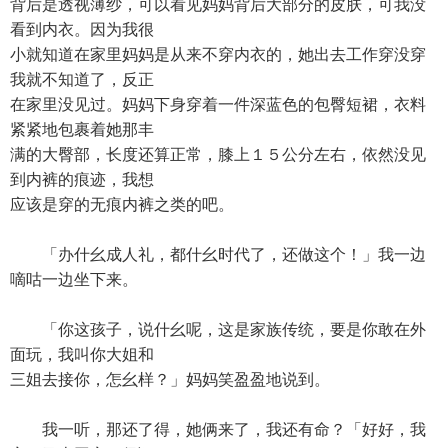
背后是透视薄纱，可以看见妈妈背后大部分的皮肤，可我没
看到内衣。因为我很
小就知道在家里妈妈是从来不穿内衣的，她出去工作穿没穿
我就不知道了，反正
在家里没见过。妈妈下身穿着一件深蓝色的包臀短裙，衣料
紧紧地包裹着她那丰
满的大臀部，长度还算正常，膝上１５公分左右，依然没见
到内裤的痕迹，我想
应该是穿的无痕内裤之类的吧。
「办什幺成人礼，都什幺时代了，还做这个！」我一边
嘀咕一边坐下来。
「你这孩子，说什幺呢，这是家族传统，要是你敢在外
面玩，我叫你大姐和
三姐去接你，怎幺样？」妈妈笑盈盈地说到。
我一听，那还了得，她俩来了，我还有命？「好好，我