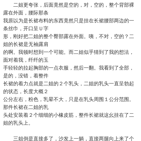
二姐更夸张，后面竟然是空的，对，空的，整个背部裸
露在外面，腰际那条
我原以为是长裙布料的东西竟然只是挂在长裙腰部两边的一
条丝巾，开口呈Ｕ字
形，刚好把二姐的整个臀部露在外面。咦，不对，空的？二
姐的长裙是无袖露肩
的啊。我顿时想到一个可能。而二姐似乎猜到了我的想法，
面对着我，纤纤的玉
手轻轻的拉起胸部的一点衣服，然后一翻。我看到了全部，
是的，没错，着整件
长裙的着力点就是二姐的２个乳头，二姐的乳头一直呈勃起
的状态，长度大概２
公分左右，粉色，乳晕不大，只是在乳头周围１公分范围。
那件长裙在二姐的乳
头处安装着２个细细的小橡皮筋，整件长裙就这幺挂在了二
姐的乳头上。
三姐倒是直接多了，沙发上一躺，直接两腿向上来了个