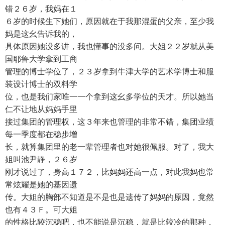
错２６岁，我妈在１
６岁的时候生下她们，原因就在于我那混蛋的父亲，至少我
妈是这幺告诉我的，
具体原因她没多讲，我也懂事的没多问。大姐２２岁就从美
国耶鲁大学拿到工商
管理的博士学位了，２３岁拿到牛津大学的艺术学博士和服
装设计博士的双料学
位，也是我们家唯一一个拿到这幺多学位的天才。所以她当
仁不让地从妈妈手里
接过集团的管理权，这３年来也管理的非常不错，集团业绩
每一季度都在稳步增
长，就算集团里的老一辈管理者也对她很佩服。对了，我大
姐叫池尹静，２６岁
刚才说过了，身高１７２，比妈妈还高一点，对此我妈也常
常炫耀是她的基因遗
传。大姐的胸部不知道是不是也是遗传了妈妈的原因，竟然
也有４３Ｆ。可大姐
的性格比较沉稳吧，也不能说是沉稳，就是比较冷的那种，