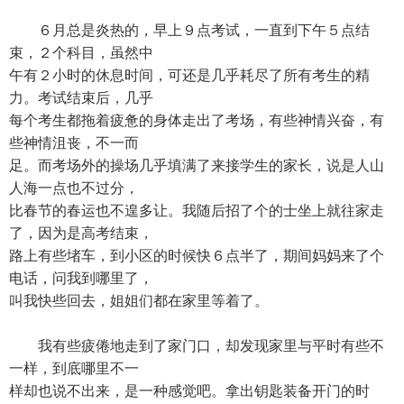
６月总是炎热的，早上９点考试，一直到下午５点结
束，２个科目，虽然中
午有２小时的休息时间，可还是几乎耗尽了所有考生的精
力。考试结束后，几乎
每个考生都拖着疲惫的身体走出了考场，有些神情兴奋，有
些神情沮丧，不一而
足。而考场外的操场几乎填满了来接学生的家长，说是人山
人海一点也不过分，
比春节的春运也不遑多让。我随后招了个的士坐上就往家走
了，因为是高考结束，
路上有些堵车，到小区的时候快６点半了，期间妈妈来了个
电话，问我到哪里了，
叫我快些回去，姐姐们都在家里等着了。
我有些疲倦地走到了家门口，却发现家里与平时有些不
一样，到底哪里不一
样却也说不出来，是一种感觉吧。拿出钥匙装备开门的时