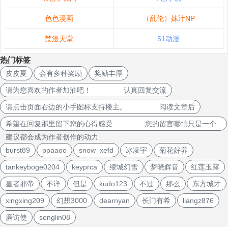
色色漫画
（乱伦）妹汁NP
禁漫天堂
51动漫
热门标签
皮皮夏
会有多种奖励
奖励丰厚
请为您喜欢的作者加油吧！ 认真回复交流
请点击页面右边的小手图标支持楼主。 阅读文章后
希望在回复那里留下您的心得感受 您的留言哪怕只是一个
建议都会成为作者创作的动力
burst89
ppaaoo
snow_xefd
冰凌宇
菊花好养
tankeyboge0204
keyprca
绫城幻雪
梦晓辉音
红莲玉露
皇者邪帝
不详
但是
kudo123
不过
那么
东方城才
xingxing209
幻想3000
dearnyan
长门有希
liangz876
廉访使
senglin08